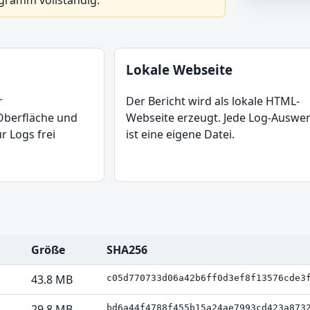
ogramm vollständig.
Lokale Webseite
r
Der Bericht wird als lokale HTML-
Oberfläche und
Webseite erzeugt. Jede Log-Auswe
r Logs frei
ist eine eigene Datei.
Größe
SHA256
43.8 MB
c05d770733d06a42b6ff0d3ef8f13576cde3
29.8 MB
bd6a44f4788f455b15a24ae7993cd423a873