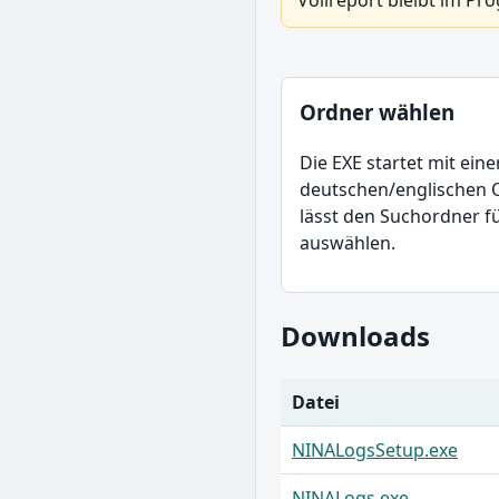
Vollreport bleibt im Pr
Ordner wählen
Die EXE startet mit eine
deutschen/englischen 
lässt den Suchordner fü
auswählen.
Downloads
Datei
NINALogsSetup.exe
NINALogs.exe