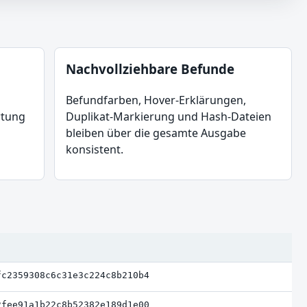
Nachvollziehbare Befunde
Befundfarben, Hover-Erklärungen,
rtung
Duplikat-Markierung und Hash-Dateien
bleiben über die gesamte Ausgabe
konsistent.
fc2359308c6c31e3c224c8b210b4
2fee91a1b22c8b52382e189d1e00