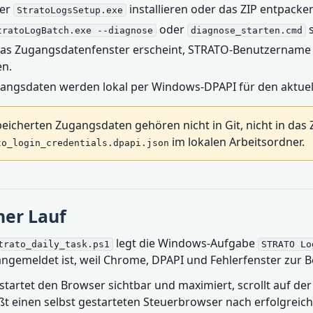
er
installieren oder das ZIP entpacke
StratoLogsSetup.exe
oder
s
tratoLogBatch.exe --diagnose
diagnose_starten.cmd
as Zugangsdatenfenster erscheint, STRATO-Benutzernam
en.
angsdaten werden lokal per Windows-DPAPI für den aktue
eicherten Zugangsdaten gehören nicht in Git, nicht in das Z
im lokalen Arbeitsordner.
to_login_credentials.dpapi.json
her Lauf
legt die Windows-Aufgabe
trato_daily_task.ps1
STRATO Lo
ngemeldet ist, weil Chrome, DPAPI und Fehlerfenster zur 
startet den Browser sichtbar und maximiert, scrollt auf de
ßt einen selbst gestarteten Steuerbrowser nach erfolgreic