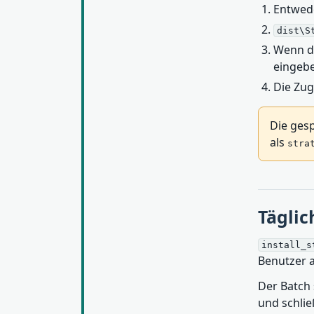
Entwed
dist\S
Wenn d
eingeb
Die Zug
Die gesp
als
stra
Täglic
install_s
Benutzer a
Der Batch 
und schlie