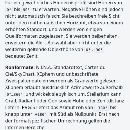
Für ein gewöhnliches Hindernisprofil sind Höhen von
bis
zu erwarten. Negative Höhen sind jedoch
0°
90°
nicht automatisch falsch: Sie beschreiben freie Sicht
unter den mathematischen Horizont, etwa von einem
erhöhten Standort, und werden von einigen
Quellformaten zugelassen. Sie werden beibehalten,
erweitern die Alert-Auswahl aber nicht unter die
weiterhin geltende Objekthöhe von
.
0°
90°
bedeutet Zenit.
Rohformate:
N.I.N.A.-Standardtext, Cartes du
Ciel/SkyChart, XEphem und unbeschriftete
Zweispaltendateien werden als Gradwerte gelesen.
XEphem erlaubt ausdrücklich Azimutwerte außerhalb
und wickelt sie zyklisch um. Stellarium kann
0°…360°
Grad, Radiant oder Gon sowie Höhe oder Zenitdistanz
liefern. PVGIS liefert das Azimut roh von
bis
−180°
knapp unter
mit Süd als Nullpunkt. Erst nach
+180°
der formatspezifischen Umrechnung gelten die
internen Bereiche.