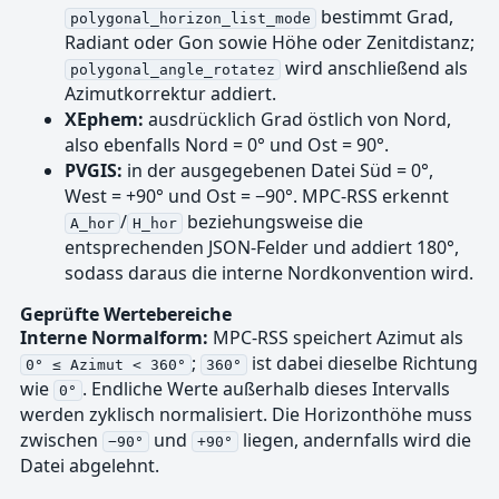
bestimmt Grad,
polygonal_horizon_list_mode
Radiant oder Gon sowie Höhe oder Zenitdistanz;
wird anschließend als
polygonal_angle_rotatez
Azimutkorrektur addiert.
XEphem:
ausdrücklich Grad östlich von Nord,
also ebenfalls Nord = 0° und Ost = 90°.
PVGIS:
in der ausgegebenen Datei Süd = 0°,
West = +90° und Ost = −90°. MPC-RSS erkennt
/
beziehungsweise die
A_hor
H_hor
entsprechenden JSON-Felder und addiert 180°,
sodass daraus die interne Nordkonvention wird.
Geprüfte Wertebereiche
Interne Normalform:
MPC-RSS speichert Azimut als
;
ist dabei dieselbe Richtung
0° ≤ Azimut < 360°
360°
wie
. Endliche Werte außerhalb dieses Intervalls
0°
werden zyklisch normalisiert. Die Horizonthöhe muss
zwischen
und
liegen, andernfalls wird die
−90°
+90°
Datei abgelehnt.