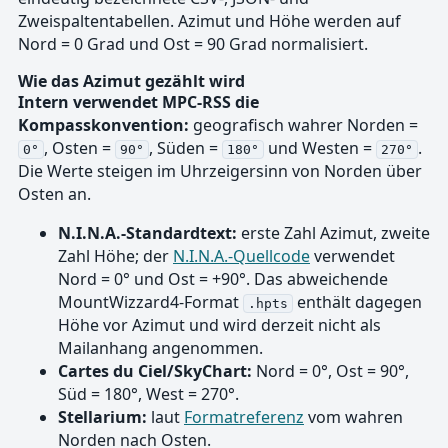
Zweispaltentabellen. Azimut und Höhe werden auf
Nord = 0 Grad und Ost = 90 Grad normalisiert.
Wie das Azimut gezählt wird
Intern verwendet MPC-RSS die
Kompasskonvention:
geografisch wahrer Norden =
, Osten =
, Süden =
und Westen =
.
0°
90°
180°
270°
Die Werte steigen im Uhrzeigersinn von Norden über
Osten an.
N.I.N.A.-Standardtext:
erste Zahl Azimut, zweite
Zahl Höhe; der
N.I.N.A.-Quellcode
verwendet
Nord = 0° und Ost = +90°. Das abweichende
MountWizzard4-Format
enthält dagegen
.hpts
Höhe vor Azimut und wird derzeit nicht als
Mailanhang angenommen.
Cartes du Ciel/SkyChart:
Nord = 0°, Ost = 90°,
Süd = 180°, West = 270°.
Stellarium:
laut
Formatreferenz
vom wahren
Norden nach Osten.