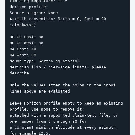
Limiting magnitude: 19.5

Horizon profile:

Source program: None

Azimuth convention: North = 0, East = 90 
(clockwise)

NO-GO East: no

NO-GO West: no

RA East: 10

RA West: 08

Mount type: German equatorial

Meridian flip / pier-side limits: please 
describe

Only the values after the colon in the input 
lines above are evaluated.

Leave Horizon profile empty to keep an existing 
profile. Use none to remove it,

attached with a supported plain-text file, or 
one number from 0 through 90 for

a constant minimum altitude at every azimuth, 
for example 12.5.
