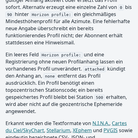
gültiger Anhang aktiviert oder ersetzt das Profil
sofort. Alternativ erzeugt eine einzelne Zahl von
bis
0
hinter
ein gleichmäßiges
90
Horizon profile:
Mindesthöhenprofil für alle Azimute. Eine fehlerhafte
neue Angabe überschreibt ein bereits
funktionierendes Profil nicht; der Abonnent erhält
stattdessen eine Hinweismail.
Ein leeres Feld
und eine
Horizon profile:
Registrierung ohne neuen Profilanhang lassen ein
vorhandenes Profil unverändert.
kündigt
attached
den Anhang an,
entfernt das Profil
none
ausdrücklich. Ein Profil benötigt einen
topozentrischen Stationscode; ein bereits
gespeichertes Profil bleibt bei Station
erhalten,
500
wird aber nicht auf die geozentrische Ephemeride
angewendet.
Erkannt werden die Textformate von
N.I.N.A.
,
Cartes
du Ciel/SkyChart
,
Stellarium
,
XEphem
und
PVGIS
sowie
eindeutig bezeichnete CSV-, JSON- und