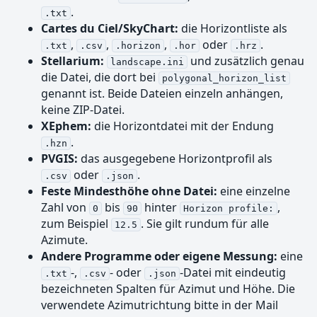
.
.txt
Cartes du Ciel/SkyChart:
die Horizontliste als
,
,
,
oder
.
.txt
.csv
.horizon
.hor
.hrz
Stellarium:
und zusätzlich genau
landscape.ini
die Datei, die dort bei
polygonal_horizon_list
genannt ist. Beide Dateien einzeln anhängen,
keine ZIP-Datei.
XEphem:
die Horizontdatei mit der Endung
.
.hzn
PVGIS:
das ausgegebene Horizontprofil als
oder
.
.csv
.json
Feste Mindesthöhe ohne Datei:
eine einzelne
Zahl von
bis
hinter
,
0
90
Horizon profile:
zum Beispiel
. Sie gilt rundum für alle
12.5
Azimute.
Andere Programme oder eigene Messung:
eine
-,
- oder
-Datei mit eindeutig
.txt
.csv
.json
bezeichneten Spalten für Azimut und Höhe. Die
verwendete Azimutrichtung bitte in der Mail