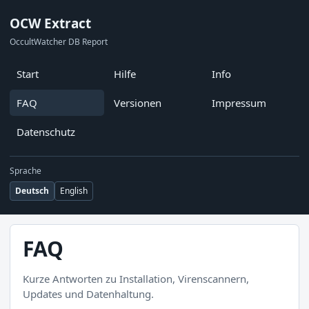
OCW Extract
OccultWatcher DB Report
Start
Hilfe
Info
FAQ
Versionen
Impressum
Datenschutz
Sprache
Deutsch
English
FAQ
Kurze Antworten zu Installation, Virenscannern,
Updates und Datenhaltung.